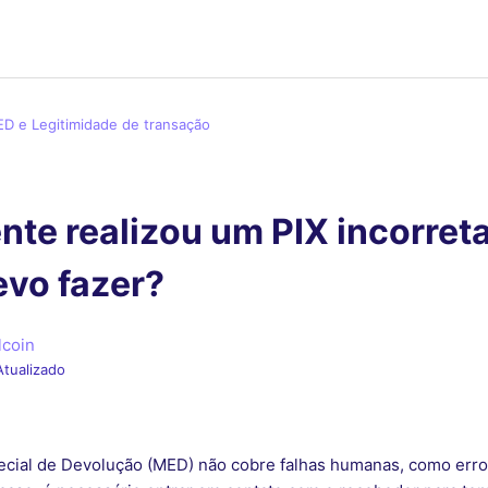
ED e Legitimidade de transação
nte realizou um PIX incorre
evo fazer?
lcoin
Atualizado
ial de Devolução (MED) não cobre falhas humanas, como erros