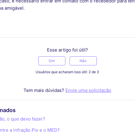
caso, é necessário entrar em contato com o recebedor para tent
a amigável.
Esse artigo foi útil?
Sim
Não
Usuários que acharam isso útil: 2 de 3
Tem mais dúvidas?
Envie uma solicitação
onados
ão, o que devo fazer?
ntre a infração Pix e o MED?