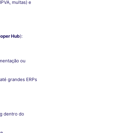
IPVA, multas) e
loper Hub
):
imentação ou
 até grandes ERPs
ng dentro do
te.