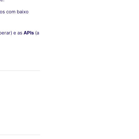
ros com baixo
perar) e as
APIs
(a