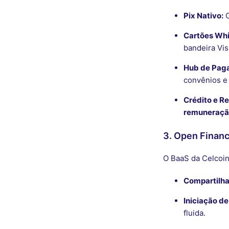
Pix Nativo:
O
Cartões Whi
bandeira Vis
Hub de Pag
convênios e 
Crédito e R
remuneraçã
3. Open Finan
O BaaS da Celcoin
Compartilh
Iniciação d
fluida.