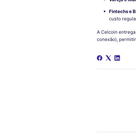
Fintechs e 
custo regula
A Celcoin entreg
conexão), permiti