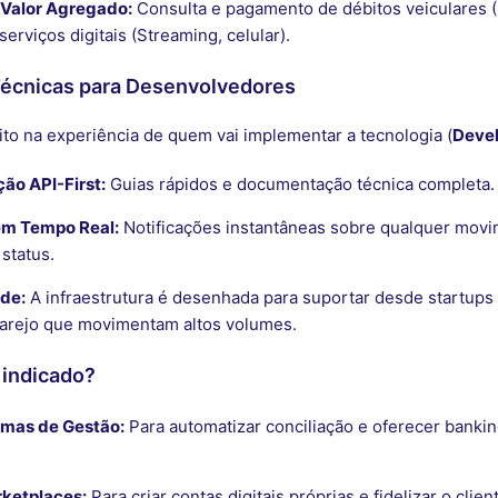
 Valor Agregado:
Consulta e pagamento de débitos veiculares (
serviços digitais (Streaming, celular).
Técnicas para Desenvolvedores
ito na experiência de quem vai implementar a tecnologia (
Deve
o API-First:
Guias rápidos e documentação técnica completa.
m Tempo Real:
Notificações instantâneas sobre qualquer mov
 status.
ade:
A infraestrutura é desenhada para suportar desde startups
varejo que movimentam altos volumes.
 indicado?
emas de Gestão:
Para automatizar conciliação e oferecer banki
rketplaces:
Para criar contas digitais próprias e fidelizar o clien