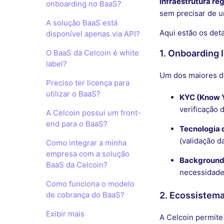
infraestrutura re
onboarding no BaaS?
sem precisar de u
A solução BaaS está
Aqui estão os deta
disponível apenas via API?
O BaaS da Celcoin é white
1. Onboarding 
label?
Um dos maiores di
Preciso ter licença para
utilizar o BaaS?
KYC (Know 
verificação 
A Celcoin possui um front-
end para o BaaS?
Tecnologia 
(validação d
Como integrar a minha
empresa com a solução
Background
BaaS da Celcoin?
necessidade
Como funciona o modelo
de cobrança do BaaS?
2. Ecossistema
Exibir mais
A Celcoin permite 