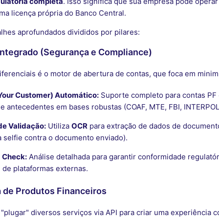
gulatória completa
. Isso significa que sua empresa pode oper
ma licença própria do Banco Central.
lhes aprofundados divididos por pilares:
Integrado (Segurança e Compliance)
ferenciais é o motor de abertura de contas, que foca em minimi
Your Customer) Automático:
Suporte completo para contas PF 
de antecedentes em bases robustas (COAF, MTE, FBI, INTERPOL,
de Validação:
Utiliza
OCR
para extração de dados de document
a selfie contra o documento enviado).
 Check:
Análise detalhada para garantir conformidade regulató
 de plataformas externas.
 de Produtos Financeiros
"plugar" diversos serviços via API para criar uma experiência 