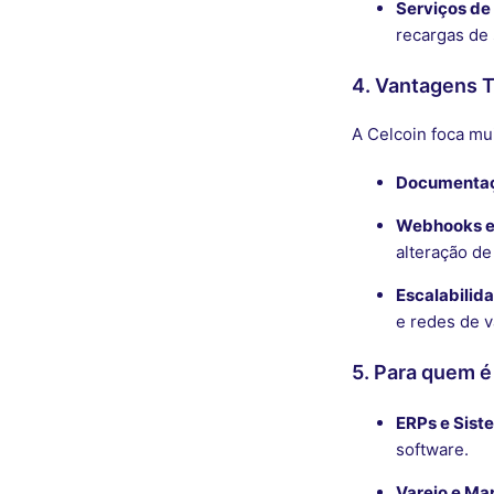
Serviços de
recargas de 
4. Vantagens 
A Celcoin foca mu
Documentaçã
Webhooks e
alteração de
Escalabilid
e redes de 
5. Para quem é
ERPs e Sist
software.
Varejo e Ma