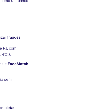
ar como um banco
zar fraudes:
e PJ, com
 etc.).
os e
FaceMatch
ria sem
completa: