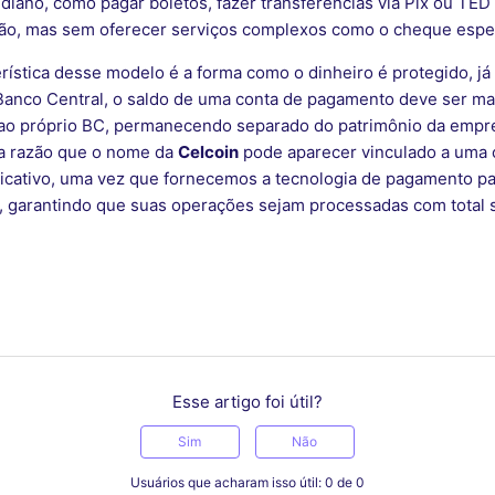
diano, como pagar boletos, fazer transferências via Pix ou TED
ão, mas sem oferecer serviços complexos como o cheque espec
erística desse modelo é a forma como o dinheiro é protegido, já
anco Central, o saldo de uma conta de pagamento deve ser man
 ao próprio BC, permanecendo separado do patrimônio da empr
sa razão que o nome da
Celcoin
pode aparecer vinculado a uma 
licativo, uma vez que fornecemos a tecnologia de pagamento p
, garantindo que suas operações sejam processadas com total
Esse artigo foi útil?
Sim
Não
Usuários que acharam isso útil: 0 de 0