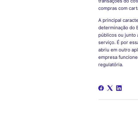
transações do coti
compras com cart
A principal caract
determinação do B
públicos ou junto
serviço. É por es
abriu em outro ap
empresa funcione
regulatória.