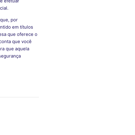
 e efetuar
ial.
 que, por
tido em títulos
esa que oferece o
conta que você
ara que aquela
 segurança