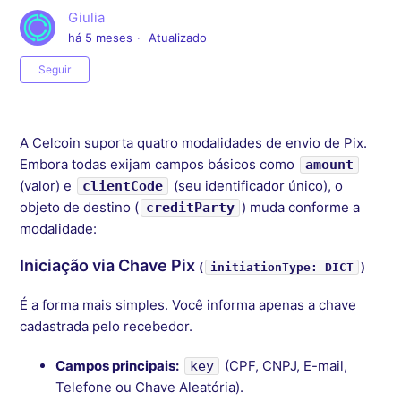
Giulia
há 5 meses
Atualizado
Ainda não seguido por ninguém
Seguir
A Celcoin suporta quatro modalidades de envio de Pix.
Embora todas exijam campos básicos como
amount
(valor) e
(seu identificador único), o
clientCode
objeto de destino (
) muda conforme a
creditParty
modalidade:
Iniciação via Chave Pix
(
)
initiationType: DICT
É a forma mais simples. Você informa apenas a chave
cadastrada pelo recebedor.
Campos principais:
(CPF, CNPJ, E-mail,
key
Telefone ou Chave Aleatória).